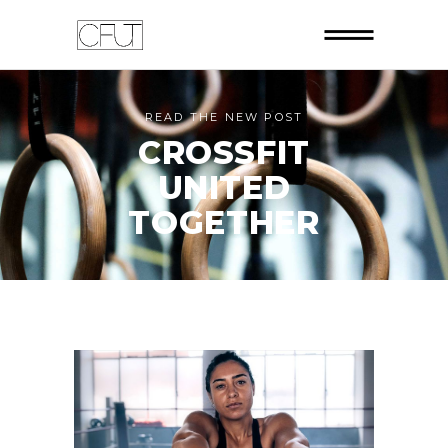
READ THE NEW POST
CROSSFIT
UNITED
TOGETHER