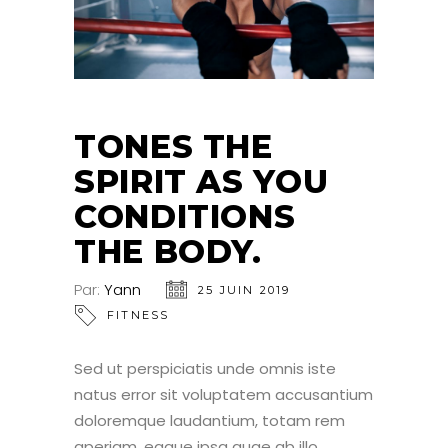
TONES THE
SPIRIT AS YOU
CONDITIONS
THE BODY.
Par:
Yann
25 JUIN 2019
FITNESS
Sed ut perspiciatis unde omnis iste
natus error sit voluptatem accusantium
doloremque laudantium, totam rem
aperiam, eaque ipsa quae ab illo