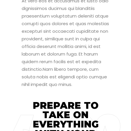
At vero eos et accusamus et iusto odio
dignissimos ducimus qui blanditiis
praesentium voluptatum deleniti atque
corrupti quos dolores et quas molestias
excepturi sint occaecati cupiditate non
provident, similique sunt in culpa qui
officia deserunt mollitia animi, id est
laborum et dolorum fuga. Et harum
quidem rerum facilis est et expedita
distinctio.Nam libero tempore, cum
soluta nobis est eligendi optio cumque
nihil impedit quo minus.
PREPARE TO
TAKE ON
EVERYTHING