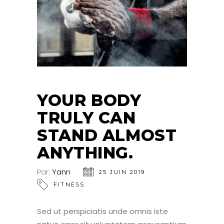
YOUR BODY
TRULY CAN
STAND ALMOST
ANYTHING.
Par:
Yann
25 JUIN 2019
FITNESS
Sed ut perspiciatis unde omnis iste