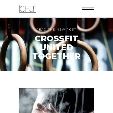
READ THE NEW POST
CROSSFIT
UNITED
TOGETHER